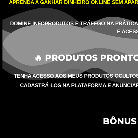
APRENDA A GANHAR DINHEIRO ONLINE SEM APA
DOMINE INFOPRODUTOS E TRÁFEGO NA PRÁTIC
E ACES
🔥 PRODUTOS PRONT
TENHA ACESSO AOS MEUS PRODUTOS OCULTO
CADASTRÁ-LOS NA PLATAFORMA E ANUNCIA
BÔNUS