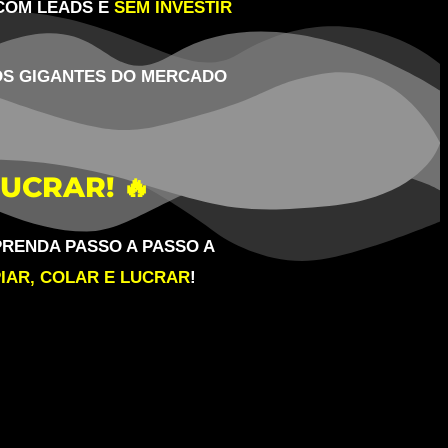
 COM LEADS E
SEM INVESTIR
OS GIGANTES DO MERCADO
UCRAR! 🔥
PRENDA PASSO A PASSO A
IAR, COLAR E LUCRAR
!