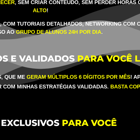
RECER
, SEM CRIAR CONTEÚDO, SEM PERDER HORAS
ALTO
!
A, COM TUTORIAIS DETALHADOS, NETWORKING COM 
SO AO
GRUPO DE ALUNOS 24H POR DIA
.
OS E VALIDADOS
PARA VOCÊ L
S, QUE ME
GERAM MÚLTIPLOS 6 DÍGITOS POR MÊS
! A
R COM MINHAS ESTRATÉGIAS VALIDADAS.
BASTA COP
 EXCLUSIVOS
PARA VOCÊ